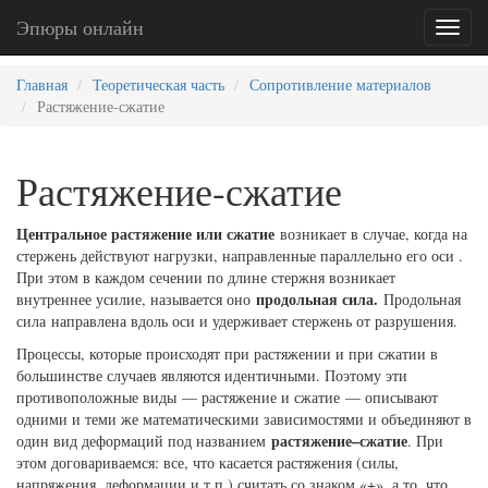
Эпюры онлайн
Toggl
naviga
Главная
Теоретическая часть
Сопротивление материалов
Растяжение-сжатие
Растяжение-сжатие
Центральное растяжение или сжатие
возникает в случае, когда на
стержень действуют нагрузки, направленные параллельно его оси .
При этом в каждом сечении по длине стержня возникает
продольная сила.
внутреннее усилие, называется оно
Продольная
сила направлена вдоль оси и удерживает стержень от разрушения.
Процессы, которые происходят при растяжении и при сжатии в
большинстве случаев являются идентичными. Поэтому эти
противоположные виды — растяжение и сжатие — описывают
одними и теми же математическими зависимостями и объединяют в
растяжение–сжатие
один вид деформаций под названием
. При
этом договариваемся: все, что касается растяжения (силы,
напряжения, деформации и т.п.) считать со знаком «+», а то, что