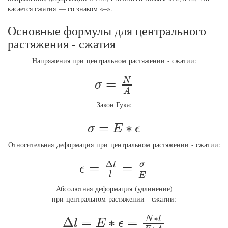
касается сжатия — со знаком «–».
Основные формулы для центрального
растяжения - сжатия
Напряжения при центральном растяжении - сжатии:
σ
=
N
A
N
=
σ
A
Закон Гука:
σ
=
E
∗
ϵ
=
∗
σ
E
ϵ
Относительная деформация при центральном растяжении - сжатии:
ϵ
=
Δ
l
l
=
σ
E
Δ
σ
=
=
l
ϵ
l
E
А
бсолютная деформация (удлинение)
при центральном растяжении - сжатии:
Δ
l
=
E
∗
ϵ
=
N
∗
l
E
∗
A
∗
N
l
Δ
=
∗
=
l
E
ϵ