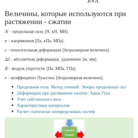
∗
E
A
Величины, которые используются при
растяжении - сжатии
N
- продольная сила [Н, кН, МН].
N
σ
- напряжения [Па, кПа, МПа].
σ
ϵ
- относительная деформация [безразмерная величина].
ϵ
Δ
l
- абсолютная деформация, удлинение [м, мм].
Δ
l
E
- модуль упругости [Па, МПа, ГПа].
E
ν
- коэффициент Пуассона [безразмерная величина].
ν
Продольная сила. Метод сечений. Эпюры продольных сил
Деформации при растяжении-сжатии. Закон Гука
Учет собственного веса
Характеристики материалов
Расчет статически неопределимых систем