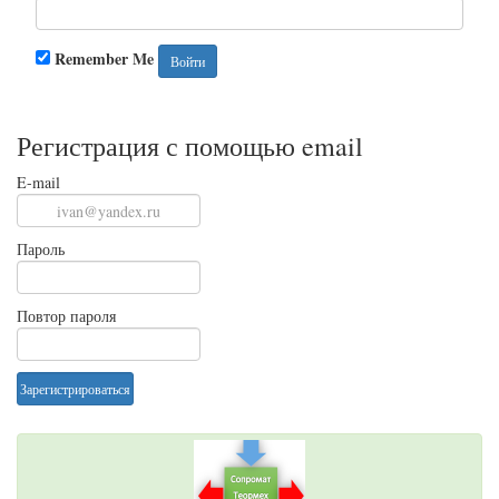
Remember Me
Войти
Регистрация с помощью email
E-mail
Пароль
Повтор пароля