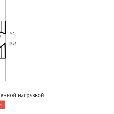
19.2
в
10.24
ленной нагрузкой
ть