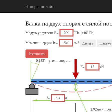
Эпюры онлайн
Балка на двух опорах с силой по
9
Модуль упругости E=
ГПа (х10
Па)
4
Момент инерции Jx=
см
Двутавр
Швеллер
Рассчитать
0.152° - угол поворота
F=
кН
l
=
м
2.92мм - прог