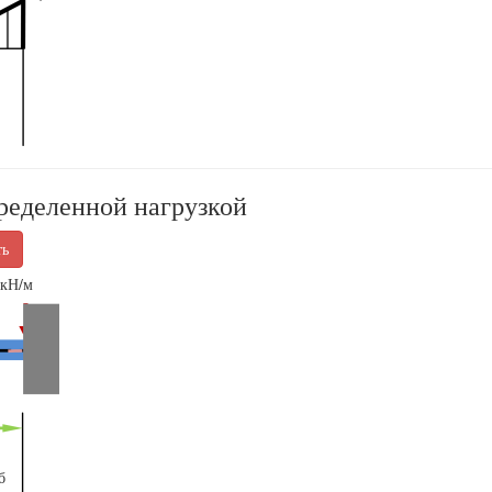
пределенной нагрузкой
ть
кН/м
б