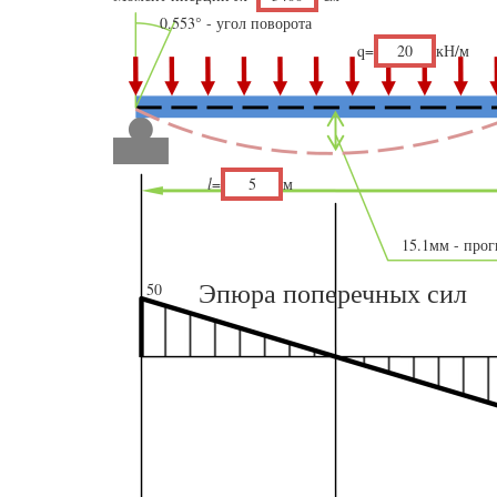
0.553
° - угол поворота
q=
кН/м
l
=
м
15.1
мм - прог
Эпюра поперечных сил
50