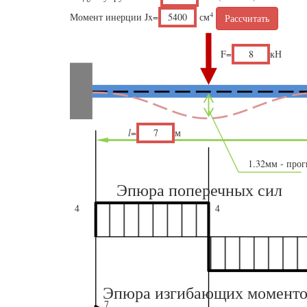
4
Момент инерции Jx=
см
Рассчитать
F=
кН
l
=
м
1.32
мм - прог
Эпюра поперечных сил
4
4
Эпюра изгибающих моменто
7