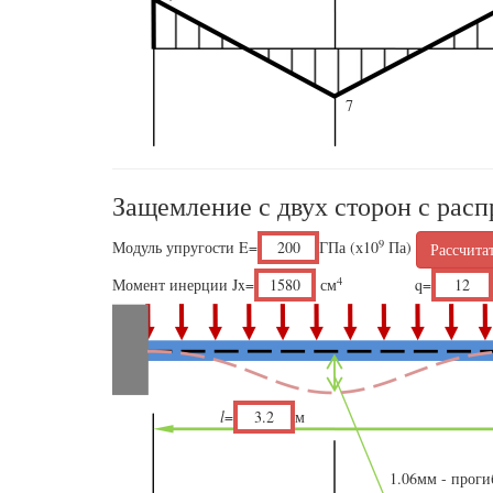
7
Защемление с двух сторон с рас
9
Модуль упругости E=
ГПа (х10
Па)
Рассчита
4
Момент инерции Jx=
см
q=
l
=
м
1.06
мм - проги