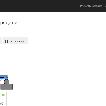
Расчеты онлайн
средине
[ ] Два швеллера
иб