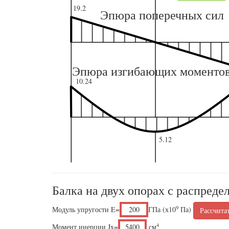
19.2
Эпюра поперечных сил
Эпюра изгибающих моменто
10.24
5.12
Балка на двух опорах с распреде
9
Модуль упругости E=
ГПа (х10
Па)
Рассчита
4
Момент инерции Jx=
см