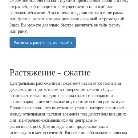
Огромное количество конструкций представляет собой систему
стержней, работающих преимущественно на изгиб или
растяжение/сжатие. Эта система представляется в виде рамы
или фермы, расчет которых довольно сложный и громоздкий.
Здесь Вы можете довольно быстро расчитать онлайн ферму
или раму.
Расчитать раму / ферму онлайн
Растяжение - сжатие
Центральным растяжением (сжатием) называется такой вид
деформации, при котором в поперечном сечении бруса
возникает только продопьная сила (растягивающая или
сжимающая), а все остальные внутренние усилия равны нулю.
Продольная сила - это внутреннее усилие, которое возникает
между отдельными частями элемента под действием внешних
сип (центрально-сжимающих или центрально-
растягивающих). Для определения продольной силы
используется метод сечений. Растяжение обозначается плюсом