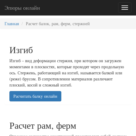
Эпюры онлайн
Toggl
naviga
Главная
Расчет балок, рам, ферм, стержней
Изгиб
Изгиб – вид деформации стержня, при котором он загружен
моментами в плоскостях, которые проходят через продольную
ось. Стержень, работающий на изгиб, называется балкой или
(реже) брусом. В сопротивлении материалов различают
плоский, косой и сложный изгиб.
Расчитать балку онлайн
Расчет рам, ферм