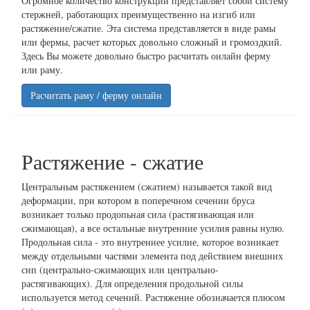
Огромное количество конструкций представляет собой систему
стержней, работающих преимущественно на изгиб или
растяжение/сжатие. Эта система представляется в виде рамы
или фермы, расчет которых довольно сложный и громоздкий.
Здесь Вы можете довольно быстро расчитать онлайн ферму
или раму.
Расчитать раму / ферму онлайн
Растяжение - сжатие
Центральным растяжением (сжатием) называется такой вид
деформации, при котором в поперечном сечении бруса
возникает только продопьная сила (растягивающая или
сжимающая), а все остальные внутренние усилия равны нулю.
Продольная сила - это внутреннее усилие, которое возникает
между отдельными частями элемента под действием внешних
сип (центрально-сжимающих или центрально-
растягивающих). Для определения продольной силы
используется метод сечений. Растяжение обозначается плюсом