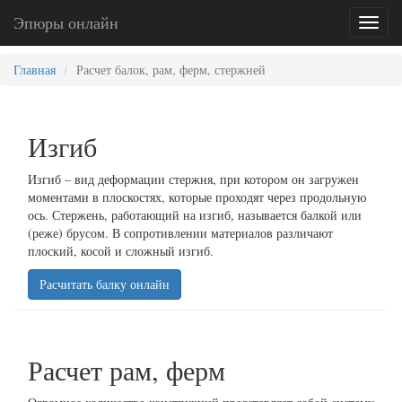
Эпюры онлайн
Toggl
naviga
Главная
Расчет балок, рам, ферм, стержней
Изгиб
Изгиб – вид деформации стержня, при котором он загружен
моментами в плоскостях, которые проходят через продольную
ось. Стержень, работающий на изгиб, называется балкой или
(реже) брусом. В сопротивлении материалов различают
плоский, косой и сложный изгиб.
Расчитать балку онлайн
Расчет рам, ферм