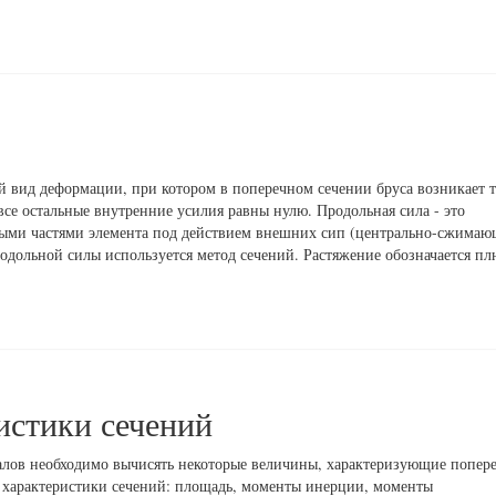
й вид деформации, при котором в поперечном сечении бруса возникает т
се остальные внутренние усилия равны нулю. Продольная сила - это
ьными частями элемента под действием внешних сип (центрально-сжима
одольной силы используется метод сечений. Растяжение обозначается п
истики сечений
алов необходимо вычисять некоторые величины, характеризующие попер
е характеристики сечений: площадь, моменты инерции, моменты