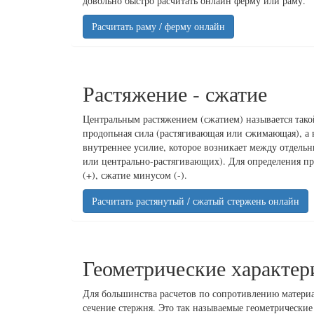
довольно быстро расчитать онлайн ферму или раму.
Расчитать раму / ферму онлайн
Растяжение - сжатие
Центральным растяжением (сжатием) называется тако
продопьная сила (растягивающая или сжимающая), а в
внутреннее усилие, которое возникает между отдел
или центрально-растягивающих). Для определения пр
(+), сжатие минусом (-).
Расчитать растянутый / сжатый стержень онлайн
Геометрические характер
Для большинства расчетов по сопротивлению матери
сечение стержня. Это так называемые геометрически