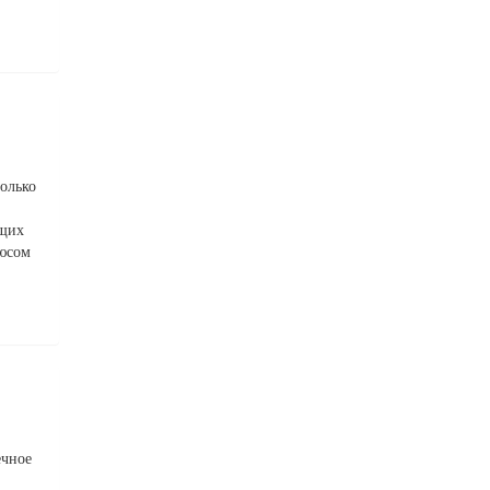
олько
ющих
люсом
ечное