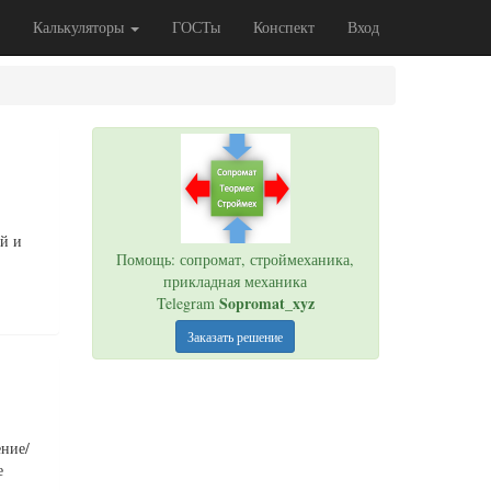
Калькуляторы
ГОСТы
Конспект
Вход
ой и
Помощь: сопромат, строймеханика,
прикладная механика
Sopromat_xyz
Telegram
Заказать решение
ение/
е