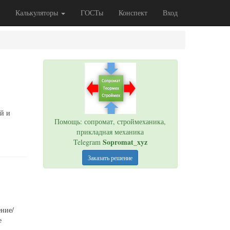
Калькуляторы
ГОСТы
Конспект
Вход
ой и
Помощь: сопромат, строймеханика,
прикладная механика
Sopromat_xyz
Telegram
Заказать решение
ение/
е