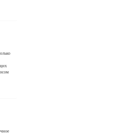
олько
ющих
люсом
ечное