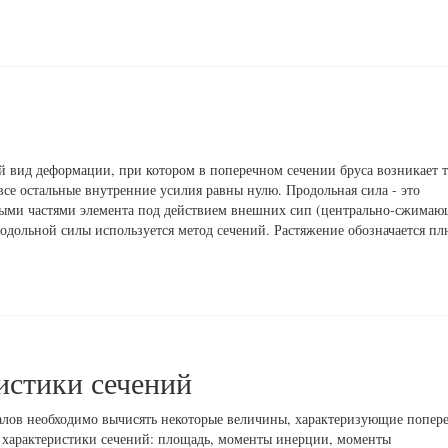
й вид деформации, при котором в поперечном сечении бруса возникает т
се остальные внутренние усилия равны нулю. Продольная сила - это
ьными частями элемента под действием внешних сип (центрально-сжима
одольной силы используется метод сечений. Растяжение обозначается п
истики сечений
алов необходимо вычисять некоторые величины, характеризующие попер
е характеристики сечений: площадь, моменты инерции, моменты