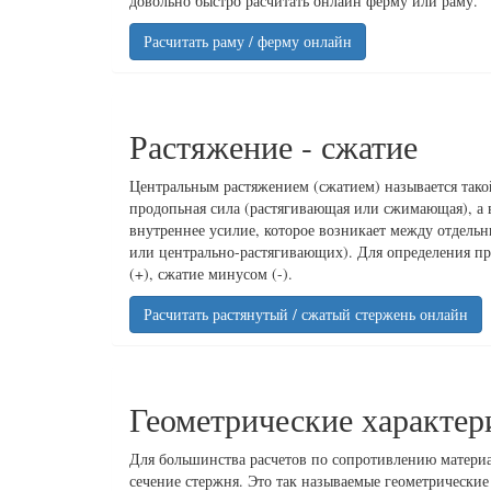
довольно быстро расчитать онлайн ферму или раму.
Расчитать раму / ферму онлайн
Растяжение - сжатие
Центральным растяжением (сжатием) называется тако
продопьная сила (растягивающая или сжимающая), а в
внутреннее усилие, которое возникает между отдел
или центрально-растягивающих). Для определения пр
(+), сжатие минусом (-).
Расчитать растянутый / сжатый стержень онлайн
Геометрические характер
Для большинства расчетов по сопротивлению матери
сечение стержня. Это так называемые геометрически