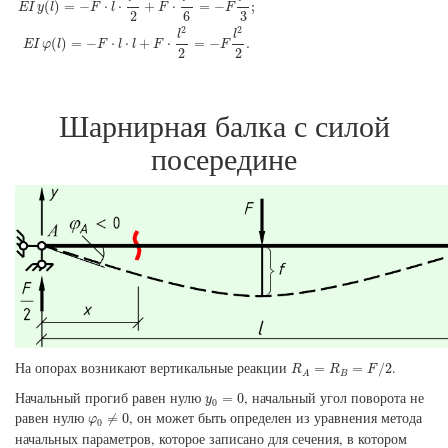
(
)
=
−
⋅
⋅
+
⋅
=
−
;
E
I
y
l
F
l
F
F
2
6
3
2
2
l
l
(
)
=
−
⋅
⋅
+
⋅
=
−
.
E
I
φ
l
F
l
l
F
F
2
2
Шарнирная балка с силой
посередине
R
A
=
R
B
=
F
/
2
На опорах возникают вертикальные реакции
.
=
=
/
2
R
R
F
B
A
y
0
=
0
Начальный прогиб равен нулю
, начальный угол поворота не
=
0
y
0
φ
0
≠
0
равен нулю
, он может быть определен из уравнения метода
≠
0
φ
0
начальных параметров, которое записано для сечения, в котором