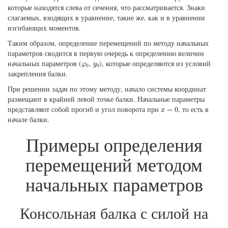
которые находятся слева от сечения, что рассматривается. Знаки
слагаемых, входящих в уравнение, такие же, как и в уравнении
изгибающих моментов.
Таким образом, определение перемещений по методу начальных
параметров сводится в первую очередь к определению величин
φ
0
y
0
начальных параметров (
,
), которые определяются из условий
φ
y
0
0
закрепления балки.
При решении задач по этому методу, начало системы координат
размещают в крайней левой точке балки. Начальные параметры
x
=
0
представляют собой прогиб и угол поворота при
, то есть в
=
0
x
начале балки.
Примеры определения
перемещений методом
начальных параметров
Консольная балка с силой на