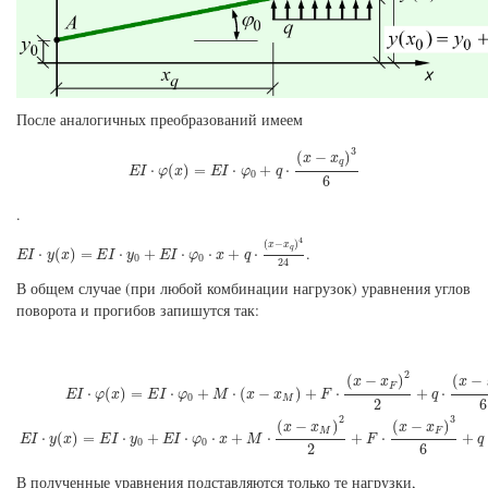
После аналогичных преобразований имеем
E
I
⋅
φ
(
x
)
=
E
I
⋅
φ
0
+
q
⋅
(
x
−
x
q
)
3
6
3
(
−
)
x
x
q
⋅
(
)
=
⋅
+
⋅
E
I
φ
x
E
I
φ
q
0
6
.
E
I
⋅
y
(
x
)
=
E
I
⋅
y
0
+
E
I
⋅
φ
0
⋅
x
+
q
⋅
(
x
−
x
q
)
4
24
4
(
−
)
x
x
q
.
⋅
(
)
=
⋅
+
⋅
⋅
+
⋅
E
I
y
x
E
I
y
E
I
φ
x
q
0
0
24
В общем случае (при любой комбинации нагрузок) уравнения углов
поворота и прогибов запишутся так:
E
I
⋅
φ
(
x
)
=
E
I
⋅
φ
0
+
M
⋅
(
x
−
x
M
)
+
F
⋅
(
x
−
x
F
)
2
2
+
q
⋅
(
x
−
x
q
)
3
6
;
E
I
⋅
y
(
x
)
=
E
I
⋅
y
0
+
E
I
⋅
φ
0
2
(
−
(
−
)
x
x
x
F
⋅
(
)
=
⋅
+
⋅
(
−
)
+
⋅
+
⋅
E
I
φ
x
E
I
φ
M
x
x
F
q
0
M
2
6
2
3
(
−
)
(
−
)
x
x
x
x
M
F
⋅
(
)
=
⋅
+
⋅
⋅
+
⋅
+
⋅
+
E
I
y
x
E
I
y
E
I
φ
x
M
F
q
0
0
2
6
В полученные уравнения подставляются только те нагрузки,