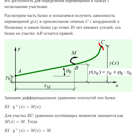
его доступность для определения перемещений в балках с
несколькими участками.
Рассмотрим часть балки и попытаемся получить зависимость
y
(
x
)
C
x
перемещений
в произвольном сечении
с координатой
.
(
)
y
x
C
x
B
Поскольку в начале балки (до точки
) нет никаких усилий, ось
B
A
B
балки на участке
остается прямой.
A
B
Запишем дифференциальное уравнение изогнутой оси балки.
E
I
⋅
y
"
(
x
)
=
M
(
x
)
⋅
"
(
)
=
(
)
E
I
y
x
M
x
B
C
Для участка
уравнение изгибающих моментов запишется как
B
C
M
(
x
)
=
M
. Тогда
(
)
=
M
x
M
E
I
⋅
y
"
(
x
)
=
M
(
x
)
=
M
⋅
"
(
)
=
(
)
=
E
I
y
x
M
x
M