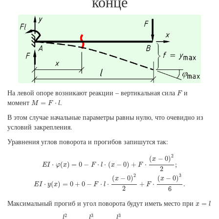
конце
F
На левой опоре возникают реакции
–
вертикальная сила
и
F
M
=
F
⋅
l
момент
.
=
⋅
M
F
l
В этом случае начальные параметры равны нулю, что очевидно из
условий закрепления.
Уравнения углов поворота и прогибов запишутся так:
E
I
⋅
φ
(
x
)
=
0
−
F
⋅
l
⋅
(
x
−
0
)
+
F
⋅
(
x
−
0
)
2
2
;
E
I
⋅
y
(
x
)
=
0
+
0
−
F
⋅
l
⋅
(
x
−
0
)
2
2
+
F
⋅
(
x
−
2
(
−
0
)
x
⋅
(
)
=
0
−
⋅
⋅
(
−
0
)
+
⋅
;
E
I
φ
x
F
l
x
F
2
2
3
(
−
0
)
(
−
0
)
x
x
⋅
(
)
=
0
+
0
−
⋅
⋅
+
⋅
.
E
I
y
x
F
l
F
2
6
x
=
l
Максимальный прогиб и угол поворота будут иметь место при
=
x
l
E
I
y
(
l
)
=
−
F
⋅
l
⋅
l
2
2
+
F
⋅
l
3
6
=
−
F
l
3
3
;
E
I
φ
(
l
)
=
−
F
⋅
l
⋅
l
+
F
⋅
l
2
2
=
−
F
l
2
2
.
2
3
3
l
l
l