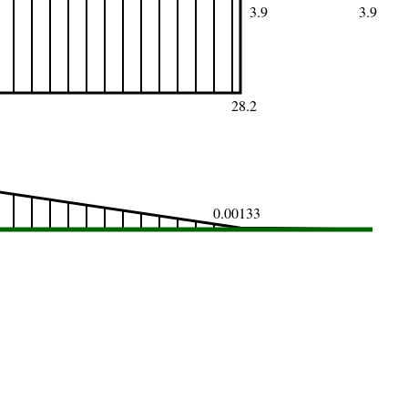
3.9
3.9
28.2
0.00133