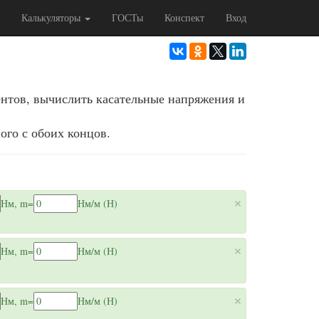
Калькуляторы
ГОСТы
Конспект
Вход
ентов, вычислить касательные напряжения и
ого с обоих концов.
×
Нм
, m=
Нм/м (Н)
×
Нм
, m=
Нм/м (Н)
×
Нм
, m=
Нм/м (Н)