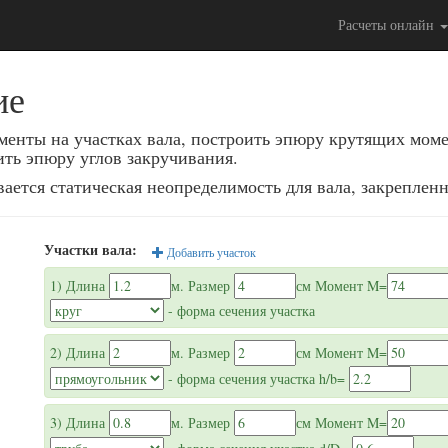
Расчеты онлайн
ие
менты на участках вала, построить эпюру крутящих мом
ить эпюру углов закручивания.
ется статическая неопределимость для вала, закрепленн
Участки вала:
Добавить участок
1
) Длина
м.
Размер
см
Момент M=
- форма сечения участка
2
) Длина
м.
Размер
см
Момент M=
- форма сечения участка
h/b=
3
) Длина
м.
Размер
см
Момент M=