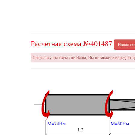
Расчетная схема №
401487
Новая сх
Поскольку эта схема не Ваша, Вы не можете ее редакти
M=74Нм
M=50Нм
1.2