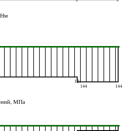
 Нм
124
144
144
ений, МПа