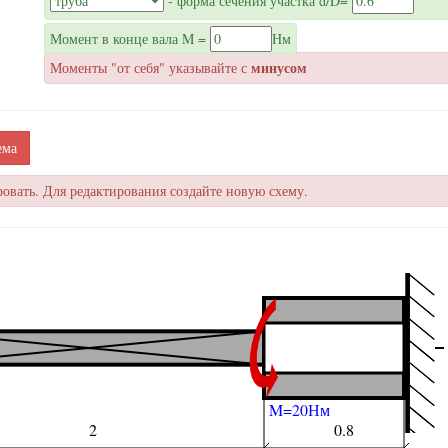
- форма сечения участка
d/D=
Момент в конце вала M =
Нм
минусом
Моменты "от себя" указывайте с
ема
ровать. Для редактирования создайте новую схему.
M=20Нм
2
0.8