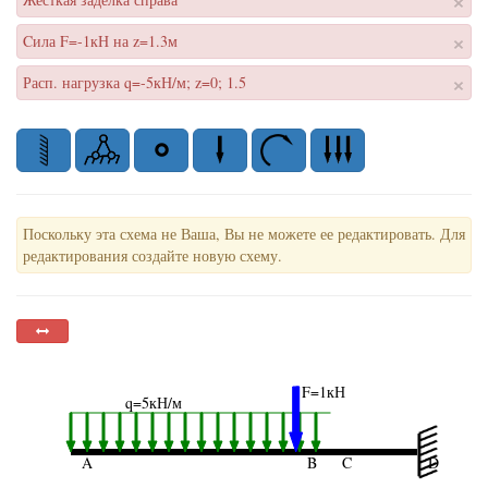
×
×
Cила F=-1кН на z=1.3м
×
Расп. нагрузка q=-5кН/м; z=0; 1.5
Поскольку эта схема не Ваша, Вы не можете ее редактировать. Для
редактирования создайте новую схему.
F=1кН
q=5кН/м
A
B
C
D