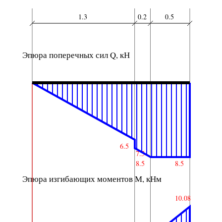
1.3
0.2
0.5
Эпюра поперечных сил Q, кН
6.5
7.5
8.5
8.5
Эпюра изгибающих моментов М, кНм
10.08