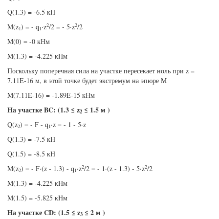
Q(1.3) = -6.5 кН
2
2
M(z
) = - q
·z
/2 = - 5·z
/2
1
1
M(0) = -0 кНм
M(1.3) = -4.225 кНм
Поскольку поперечная сила на участке пересекает ноль при z =
7.11E-16 м, в этой точке будет экстремум на эпюре M
M(7.11E-16) = -1.89E-15 кНм
На участке BC: (1.3 ≤ z
≤ 1.5 м )
2
Q(z
) = - F - q
·z = - 1 - 5·z
2
1
Q(1.3) = -7.5 кН
Q(1.5) = -8.5 кН
2
2
M(z
) = - F·(z - 1.3) - q
·z
/2 = - 1·(z - 1.3) - 5·z
/2
2
1
M(1.3) = -4.225 кНм
M(1.5) = -5.825 кНм
На участке CD: (1.5 ≤ z
≤ 2 м )
3