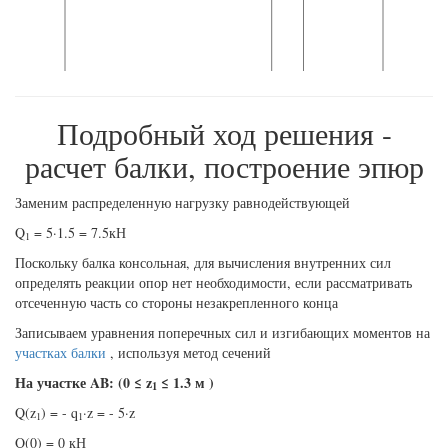
Подробный ход решения -
расчет балки, построение эпюр
Заменим распределенную нагрузку равнодействующей
Q
= 5·1.5 = 7.5кН
1
Поскольку балка консольная, для вычисления внутренних сил
определять реакции опор нет необходимости, если рассматривать
отсеченную часть со стороны незакрепленного конца
Записываем уравнения поперечных сил и изгибающих моментов на
участках балки
, используя метод сечений
На участке AB: (0 ≤ z
≤ 1.3 м )
1
Q(z
) = - q
·z = - 5·z
1
1
Q(0) = 0 кН