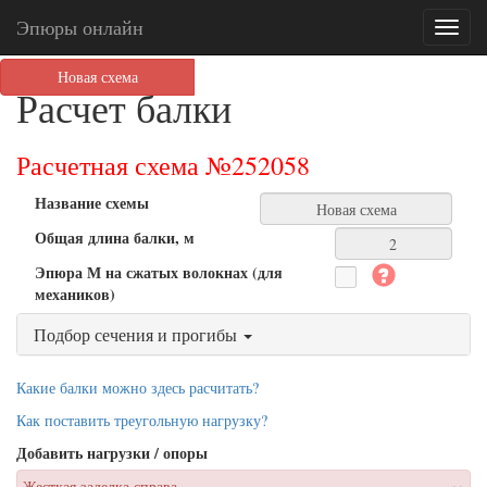
Эпюры онлайн
Toggl
naviga
Новая схема
Расчет балки
Расчетная схема №
252058
Название схемы
Общая длина балки, м
Эпюра М на сжатых волокнах (для
механиков)
Подбор сечения и прогибы
Какие балки можно здесь расчитать?
Как поставить треугольную нагрузку?
Добавить нагрузки / опоры
Жесткая заделка справа