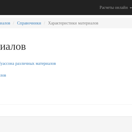
Расчеты онлайн
риалов
Справочники
Характеристики материалов
риалов
Пуассона различных материалов
алов