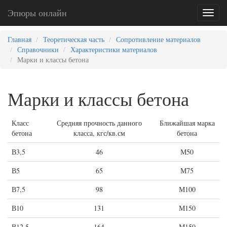
Эпюры онлайн
Toggl
naviga
Главная
Теоретическая часть
Сопротивление материалов
Справочники
Характеристики материалов
Марки и классы бетона
Марки и классы бетона
Класс
Средняя прочность данного
Ближайшая марка
бетона
класса, кгс/кв.см
бетона
В3,5
46
М50
В5
65
М75
В7,5
98
М100
В10
131
М150
В12,5
164
М150