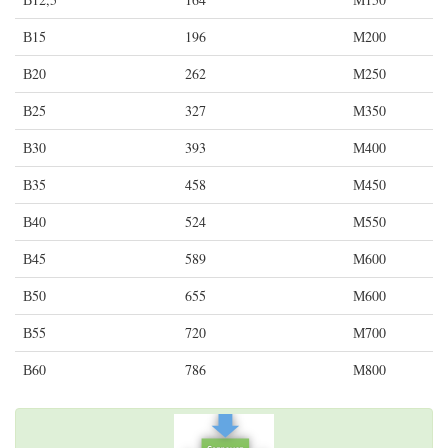
В15
196
М200
В20
262
М250
В25
327
М350
В30
393
М400
В35
458
М450
В40
524
М550
В45
589
М600
В50
655
М600
В55
720
М700
В60
786
М800