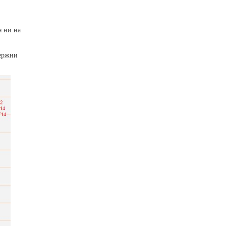
я ни на
тержни