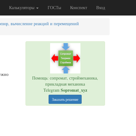
Калькуляторы
ГОСТы
Конспект
Вход
 эпюр, вычисление реакций и перемещений
нужно
Помощь: сопромат, строймеханика,
прикладная механика
Sopromat_xyz
Telegram
Заказать решение