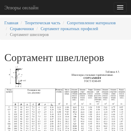
Эпюры онлайн
Toggl
naviga
Главная
Теоретическая часть
Сопротивление материалов
Справочники
Сортамент прокатных профилей
Сортамент швеллеров
Сортамент швеллеров