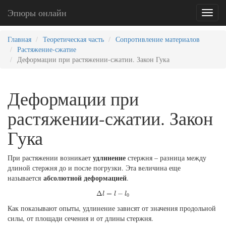
Эпюры онлайн
Toggl
naviga
Главная
Теоретическая часть
Сопротивление материалов
Растяжение-сжатие
Деформации при растяжении-сжатии. Закон Гука
Деформации при
растяжении-сжатии. Закон
Гука
удлинение
При растяжении возникает
стержня – разница между
длиной стержня до и после погрузки. Эта величина еще
абсолютной деформацией
называется
.
Δ
l
=
l
−
l
0
Δ
=
−
l
l
l
0
Как показывают опыты, удлинение зависят от значения продольной
силы, от площади сечения и от длины стержня.