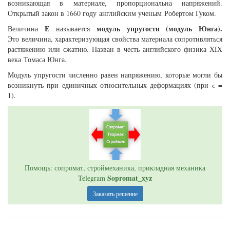
возникающая в материале, пропорциональна напряжений.
Открытый закон в 1660 году английским ученым Робертом Гуком.
E
модуль упругости (модуль Юнга).
Величина
называется
Это величина, характеризующая свойства материала сопротивляться
растяжению или сжатию. Назван в честь английского физика XIX
века Томаса Юнга.
Модуль упругости численно равен напряжению, которые могли бы
ϵ
возникнуть при единичных относительных деформациях (при
=
ϵ
1).
Помощь: сопромат, строймеханика, прикладная механика
Sopromat_xyz
Telegram
Заказать решение