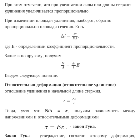
При этом отмечено, что при увеличении силы или длины стержня
удлинения увеличивается пропорционально.
При изменении площади удлинения, наоборот, обратно
пропорционально площади сечения. Есть
Δ
l
=
N
l
E
A
,
N
l
Δ
=
l
E
A
Е
где
- определенный коэффициент пропорциональности.
Записав по другому, получим
N
A
=
Δ
l
l
E
Δ
N
l
=
E
l
A
Введем следующее понятие.
Относительная деформация (относительное удлинение)
–
отношение удлинения к начальной длине стержня.
ϵ
=
Δ
l
l
Δ
l
=
ϵ
l
σ
N/A =
Тогда, учтя что
, получим зависимость между
σ
напряжениями и относительными деформациями
закон Гука.
-
Закон Гука
- утверждение, согласно которому деформация,