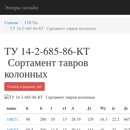
Эпюры онлайн
Главная
ГОСТы
ТУ 14-2-685-86-КТ Сортамент тавров колонных
ТУ 14-2-685-86-КТ
Сортамент тавров
колонных
Скачать в формате .pdf
name
h
b
t
r1
A
Jy
Wy
iy
Jz
10KT1
94
200
10
13
26.19
129
16.3
22.2
667
10KT2
95.5
200
11.5
13
29.61
144
18
22
767