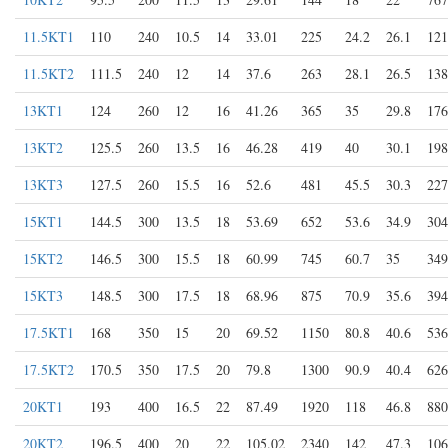
11.5KT1
110
240
10.5
14
33.01
225
24.2
26.1
121
11.5KT2
111.5
240
12
14
37.6
263
28.1
26.5
138
13KT1
124
260
12
16
41.26
365
35
29.8
176
13KT2
125.5
260
13.5
16
46.28
419
40
30.1
198
13KT3
127.5
260
15.5
16
52.6
481
45.5
30.3
227
15KT1
144.5
300
13.5
18
53.69
652
53.6
34.9
304
15KT2
146.5
300
15.5
18
60.99
745
60.7
35
349
15KT3
148.5
300
17.5
18
68.96
875
70.9
35.6
394
17.5KT1
168
350
15
20
69.52
1150
80.8
40.6
536
17.5KT2
170.5
350
17.5
20
79.8
1300
90.9
40.4
626
20KT1
193
400
16.5
22
87.49
1920
118
46.8
880
20KT2
196.5
400
20
22
105.02
2340
142
47.3
106