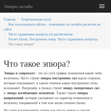
Эпюры онлайн
Toggl
naviga
Главная
Теоретическая часть
Как пользоваться сайтом - помощник по онлайн-расчетам на
сайте
Часто задаваемые вопросы по расчетчикам
Расчет балок. Построение эпюр. Часто задаваемые вопросы
Что такое эпюра?
Что такое эпюра?
Эпюра в сопромате
- это по сути график изменения какой-либо
эпюры внутренних сил
величины. Часто строят
вдоль стержня,
которые показывают, в каком сечении какие внутренние силы
эпюру поперечных сил
возникают. Например, в балках строят
эпюру изгибающих моментов
эпюры
и
. Также строят
напряжений
, которые указывают на характер изменения и
величину напряжений в том или ином сечении балки.
Не стоит воспринимать эпюру как что-то новое и совсем